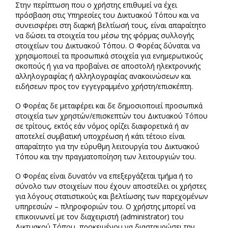
Στην περίπτωση που ο χρήστης επιθυμεί να έχει
πρόσβαση στις Υπηρεσίες του Δικτυακού Τόπου και να
συνεισφέρει στη διαρκή βελτίωσή τους, είναι απαραίτητο
να δώσει τα στοιχεία του μέσω της φόρμας συλλογής
στοιχείων του Δικτυακού Τόπου. Ο Φορέας δύναται να
χρησιμοποιεί τα προσωπικά στοιχεία για ενημερωτικούς
σκοπούς ή για να προβαίνει σε αποστολή ηλεκτρονικής
αλληλογραφίας ή αλληλογραφίας ανακοινώσεων και
ειδήσεων προς τον εγγεγραμμένο χρήστη/επισκέπτη.
Ο Φορέας δε μεταφέρει και δε δημοσιοποιεί προσωπικά
στοιχεία των χρηστών/επισκεπτών του Δικτυακού Τόπου
σε τρίτους, εκτός εάν νόμος ορίζει διαφορετικά ή αν
αποτελεί συμβατική υποχρέωση ή κάτι τέτοιο είναι
απαραίτητο για την εύρυθμη λειτουργία του Δικτυακού
Τόπου και την πραγματοποίηση των λειτουργιών του.
Ο Φορέας είναι δυνατόν να επεξεργάζεται τμήμα ή το
σύνολο των στοιχείων που έχουν αποστείλει οι χρήστες
για λόγους στατιστικούς και βελτίωσης των παρεχομένων
υπηρεσιών – πληροφοριών του. Ο χρήστης μπορεί να
επικοινωνεί με τον διαχειριστή (administrator) του
Δικτυακού Τόπου, προκειμένου να διασταυρώσει την