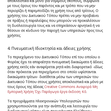
αποκλειστικά και μόνο για νόμιμους σκοπούς, σύμφωνα
με τους όρους του παρόντος και με τρόπο που να μην
περιορίζει ή παρεμποδίζει τη χρήση τους από τρίτους. Ο
χρήστης του Δικτυακού Τόπου πρέπει να μην προβαίνει
σε πράξεις ή παραλείψεις που μπορούν να προκαλέσουν
τη δυσλειτουργία τους και να επηρεάσουν αρνητικά ή να
θέσουν σε κίνδυνο την παροχή των υπηρεσιών προς τους
χρήστες.
4. Πνευματική Ιδιοκτησία και άδειες χρήσης
Το περιεχόμενο του Δικτυακού Τόπου επί του οποίου ο
Φορέας έχει τα απαραίτητα πνευματική δικαιώματα ή άδειες
χρήσης εκτός εάν αναφέρεται ρητά κάτι διαφορετικό -ιδίως
όταν πρόκειται για περιεχόμενο στο οποίο υφίστανται
δικαιώματα τρίτων- διατίθεται μέσω των υπηρεσιών του
Δικτυακού Τόπου στους χρήστες αποκλειστικά και μόνο με
τους όρους της άδειας
Creative Commons Αναφορά Μη
Εμπορική Χρήση Όχι Παράγωγα έργα έκδοση 4.0
.
Τα προγράμματα Ηλεκτρονικών Υπολογιστών που
χρησιμοποιούνται για την ανάπτυξη και λειτουργία του
διαδικτυακού τόπου είναι προγράμματα Ελεύθερου