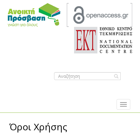
Search
form
Sea
Όροι Χρήσης