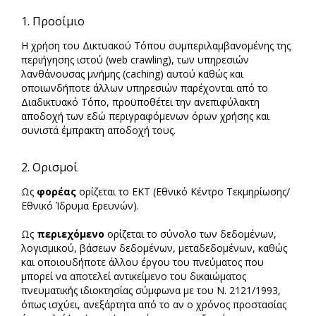
1. Προοίμιο
Η χρήση του Δικτυακού Τόπου συμπεριλαμβανομένης της
περιήγησης ιστού (web crawling), των υπηρεσιών
λανθάνουσας μνήμης (caching) αυτού καθώς και
οποιωνδήποτε άλλων υπηρεσιών παρέχονται από το
Διαδικτυακό Τόπο, προϋποθέτει την ανεπιφύλακτη
αποδοχή των εδώ περιγραφόμενων όρων χρήσης και
συνιστά έμπρακτη αποδοχή τους.
2. Ορισμοί
Ως
φορέας
ορίζεται το EKT (Εθνικό Κέντρο Τεκμηρίωσης/
Εθνικό Ίδρυμα Ερευνών).
Ως
περιεχόμενο
ορίζεται το σύνολο των δεδομένων,
λογισμικού, βάσεων δεδομένων, μεταδεδομένων, καθώς
και οποιουδήποτε άλλου έργου του πνεύματος που
μπορεί να αποτελεί αντικείμενο του δικαιώματος
πνευματικής ιδιοκτησίας σύμφωνα με του Ν. 2121/1993,
όπως ισχύει, ανεξάρτητα από το αν ο χρόνος προστασίας