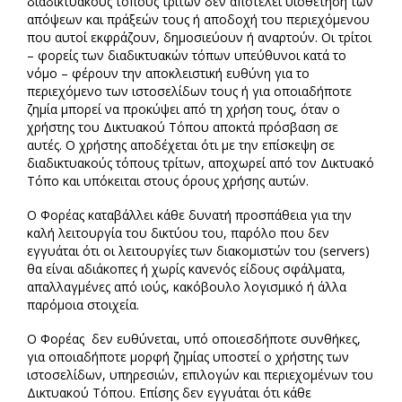
διαδικτυακούς τόπους τρίτων δεν αποτελεί υιοθέτηση των
απόψεων και πράξεών τους ή αποδοχή του περιεχόμενου
που αυτοί εκφράζουν, δημοσιεύουν ή αναρτούν. Οι τρίτοι
– φορείς των διαδικτυακών τόπων υπεύθυνοι κατά το
νόμο – φέρουν την αποκλειστική ευθύνη για το
περιεχόμενο των ιστοσελίδων τους ή για οποιαδήποτε
ζημία μπορεί να προκύψει από τη χρήση τους, όταν ο
χρήστης του Δικτυακού Τόπου αποκτά πρόσβαση σε
αυτές. Ο χρήστης αποδέχεται ότι με την επίσκεψη σε
διαδικτυακούς τόπους τρίτων, αποχωρεί από τον Δικτυακό
Τόπο και υπόκειται στους όρους χρήσης αυτών.
Ο Φορέας καταβάλλει κάθε δυνατή προσπάθεια για την
καλή λειτουργία του δικτύου του, παρόλο που δεν
εγγυάται ότι οι λειτουργίες των διακομιστών του (servers)
θα είναι αδιάκοπες ή χωρίς κανενός είδους σφάλματα,
απαλλαγμένες από ιούς, κακόβουλο λογισμικό ή άλλα
παρόμοια στοιχεία.
Ο Φορέας δεν ευθύνεται, υπό οποιεσδήποτε συνθήκες,
για οποιαδήποτε μορφή ζημίας υποστεί ο χρήστης των
ιστοσελίδων, υπηρεσιών, επιλογών και περιεχομένων του
Δικτυακού Τόπου. Επίσης δεν εγγυάται ότι κάθε