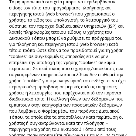
Τα μη προσωπικά στοιχεία μπορεί να περιλαμβάνουν
επίσης τον τύπο του προγράμματος πλοήγησης και
περιήγησης ιστού (web browser) που χρησιμοποιεί ο
χρήστης, το είδος του υπολογιστή, το λειτουργικό του
σύστημα, τον παροχέα διαδικτυακών υπηρεσιών (ISP) και
λοιπές πληροφορίες τέτοιου είδους. Ο χρήστης του
Δικτυακού Τόπου μπορεί να ρυθμίσει το πρόγραμμά του
για πλοήγηση και περιήγηση ιστού (web browser) κατά
τέτοιο τρόπο ώστε είτε να τον προειδοποιεί για τη χρήση
“cookies” σε συγκεκριμένες υπηρεσίες είτε να μην
επιτρέπει την αποδοχή της χρήσης “cookies” σε καμία
περίπτωση. Σε περίπτωση που ο χρήστης/επισκέπτης των
συγκεκριμένων υπηρεσιών και σελίδων δεν επιθυμεί την
χρήση “cookies” για την αναγνώρισή του ενδέχεται να έχει
περιορισμένη πρόσβαση σε μερικές από τις υπηρεσίες,
χρήσεις ή λειτουργίες που παρέχονται από τον παρόντα
διαδικτυακό τόπο. Η συλλογή όλων των δεδομένων που
εμπίπτουν στην κατηγορία των προσωπικών δεδομένων
που λαμβάνει ο Φορέας μέσω του παρόντος Δικτυακού
Τόπου, τα οποία είτε τα αποστέλλουν κατά περίπτωση οι
χρήστες ή συγκεντρώνονται κατά την πλοήγηση –
περιήγηση και χρήση του Δικτυακού Τόπου από τους
χρήστες, πραγματοποιείται σύμφωνα με τους Ν. 2472/1997