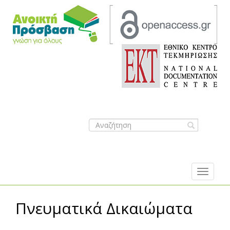
Search
form
Sea
Πνευματικά Δικαιώματα