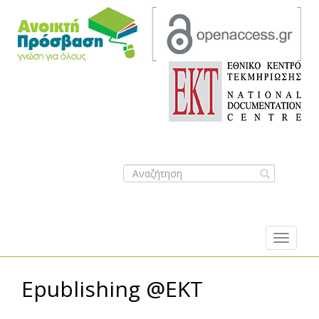
Search
form
Sea
Epublishing @EKT