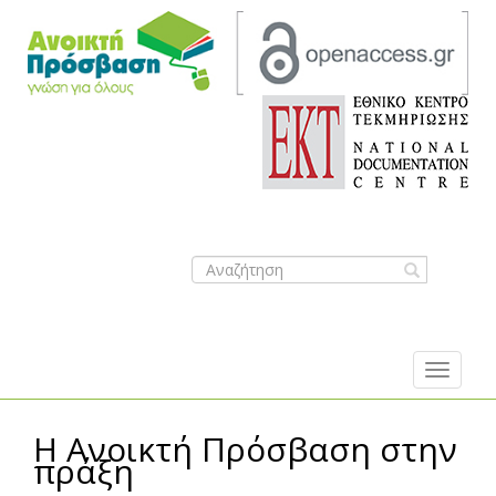
Search
form
Sea
Η Ανοικτή Πρόσβαση στην
πράξη